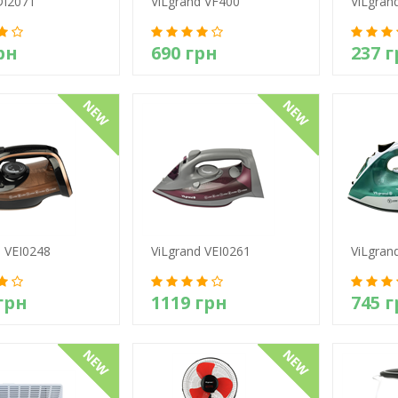
DI207T
ViLgrand VF400
ViLgran
рн
690 грн
237 
етально
Детально
Д
d VEI0248
ViLgrand VEI0261
ViLgran
грн
1119 грн
745 
етально
Детально
Д