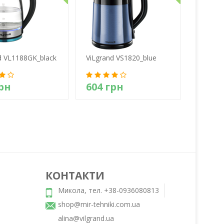
d VL1188GK_black
ViLgrand VS1820_blue
грн
604 грн
етально
Детально
КОНТАКТИ
Микола, тел. +38-0936080813
,
shop@mir-tehniki.com.ua
alina@vilgrand.ua