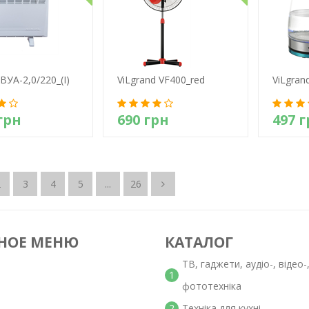
ВУА-2,0/220_(і)
ViLgrand VF400_red
ViLgran
грн
690 грн
497 
етально
Детально
Д
2
3
4
5
...
26
НОЕ МЕНЮ
КАТАЛОГ
ТВ, гаджети, аудіо-, відео-
1
фототехніка
2
Техніка для кухні