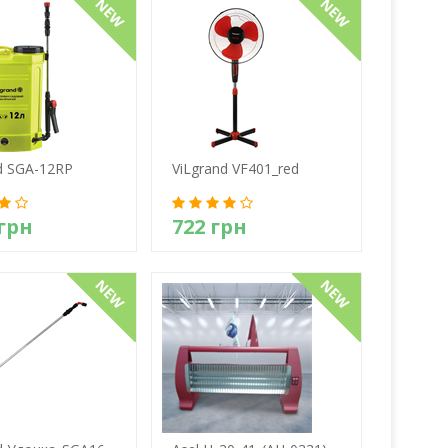
d SGA-12RP
ViLgrand VF401_red
 грн
722 грн
етально
Детально