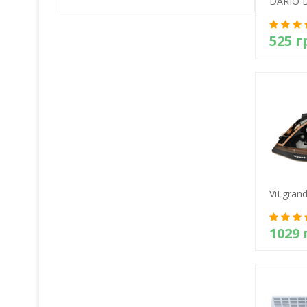
DARIO 
525 г
Д
ViLgran
1029 
Д