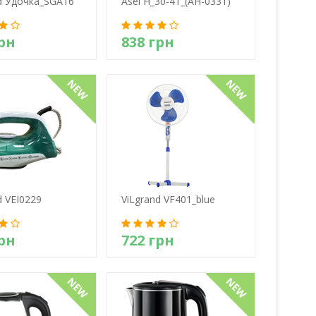
d Удочка_SGA16
Asel H_30-41_(AH-0331)
грн
838 грн
етально
Детально
d VEI0229
ViLgrand VF401_blue
грн
722 грн
етально
Детально