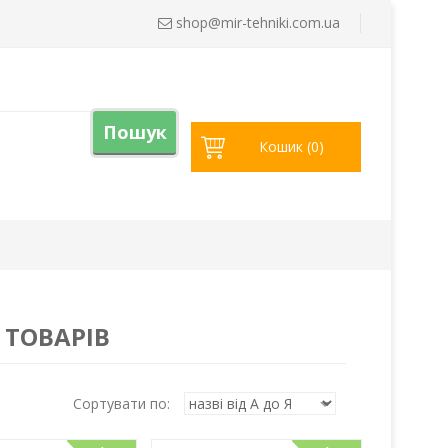
shop@
mir-tehniki.com.ua
Пошук
Кошик (
0
)
 ТОВАРІВ
Сортувати по: