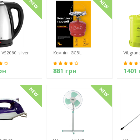
 VS2060_silver
Кемпінг GC5L
ViLgran
рн
881 грн
1401
етально
Детально
Д