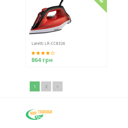
Laretti LR-CC8326
864 грн
Детально
1
2