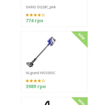
DARIO DI228C_рink
774 грн
Детально
ViLgrand VVC0305С
3989 грн
Детально