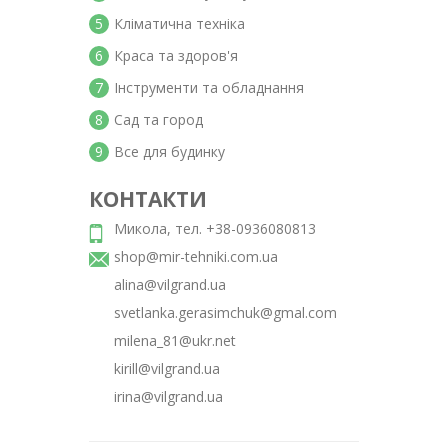
5
Кліматична техніка
6
Краса та здоров'я
7
Інструменти та обладнання
8
Сад та город
9
Все для будинку
КОНТАКТИ
Микола, тел. +38-0936080813
shop@mir-tehniki.com.ua
alina@vilgrand.ua
svetlanka.gerasimchuk@gmal.com
milena_81@ukr.net
kirill@vilgrand.ua
irina@vilgrand.ua