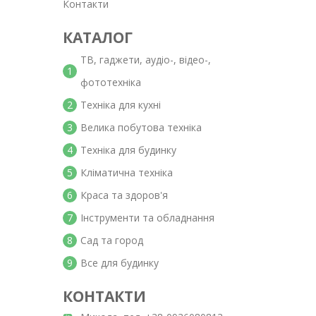
Контакти
КАТАЛОГ
ТВ, гаджети, аудіо-, відео-,
1
фототехніка
2
Техніка для кухні
3
Велика побутова техніка
4
Техніка для будинку
5
Кліматична техніка
6
Краса та здоров'я
7
Інструменти та обладнання
8
Сад та город
9
Все для будинку
КОНТАКТИ