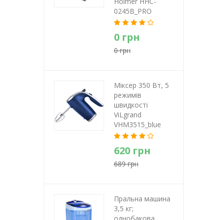
Holmer HHC-
0245B_PRO
0 грн
0 грн
Міксер 350 Вт, 5
режимів
швидкості
ViLgrand
VHM3515_blue
620 грн
689 грн
Пральна машина
3,5 кг;
однобакова,