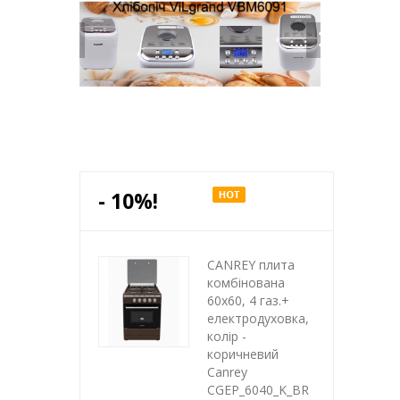
- 10%!
CANREY плита
комбінована
60х60, 4 газ.+
електродуховка,
колір -
коричневий
Canrey
CGEP_6040_K_BR