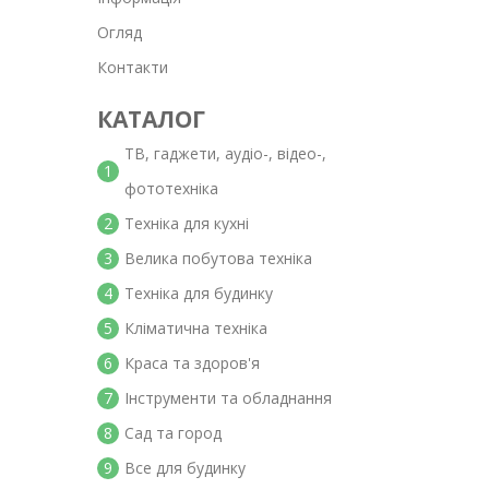
Огляд
Контакти
КАТАЛОГ
ТВ, гаджети, аудіо-, відео-,
1
фототехніка
2
Техніка для кухні
3
Велика побутова техніка
4
Техніка для будинку
5
Кліматична техніка
6
Краса та здоров'я
7
Інструменти та обладнання
8
Сад та город
9
Все для будинку