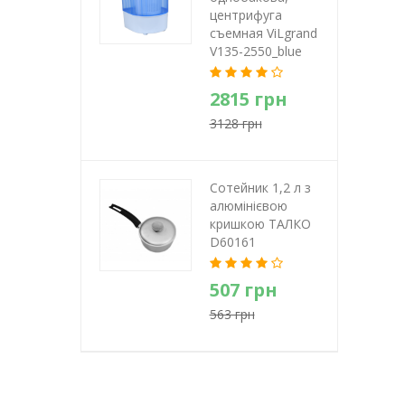
центрифуга
съемная ViLgrand
V135-2550_blue
2815 грн
3128 грн
Сотейник 1,2 л з
алюмінієвою
кришкою ТАЛКО
D60161
507 грн
563 грн