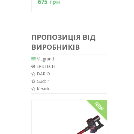
675 грн
998 г
Детально
ПРОПОЗИЦІЯ ВІД
ВИРОБНИКІВ
ViLgrand
ERSTECH
DARIO
Gucbir
Кемпінг