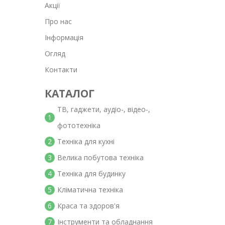
Акції
Про нас
Інформація
Огляд
Контакти
КАТАЛОГ
ТВ, гаджети, аудіо-, відео-,
1
фототехніка
2
Техніка для кухні
3
Велика побутова техніка
4
Техніка для будинку
5
Кліматична техніка
6
Краса та здоров'я
7
Інструменти та обладнання