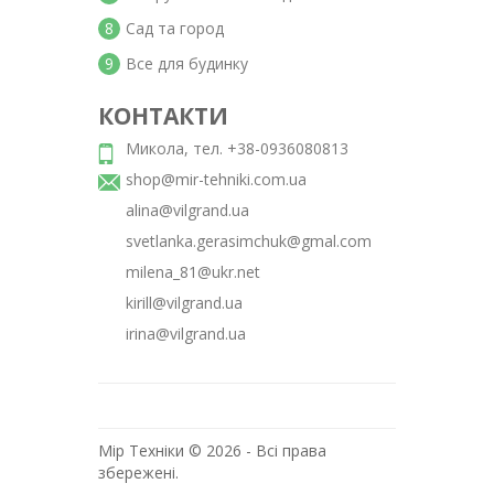
8
Сад та город
9
Все для будинку
КОНТАКТИ
Микола, тел. +38-0936080813
shop@mir-tehniki.com.ua
alina@vilgrand.ua
svetlanka.gerasimchuk@gmal.com
milena_81@ukr.net
kirill@vilgrand.ua
irina@vilgrand.ua
Мір Техніки © 2026 - Всі права
збережені.