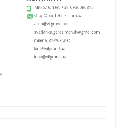
Микола, тел. +38-0936080813
,
shop@mir-tehniki.com.ua
alina@vilgrand.ua
svetlanka.gerasimchuk@gmal.com
milena_81@ukr.net
kirill@vilgrand.ua
irina@vilgrand.ua
я