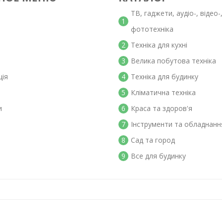
ТВ, гаджети, аудіо-, відео-
1
фототехніка
2
Техніка для кухні
3
Велика побутова техніка
ція
4
Техніка для будинку
5
Кліматична техніка
и
6
Краса та здоров'я
7
Інструменти та обладнанн
8
Сад та город
9
Все для будинку