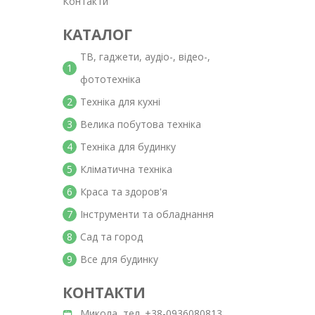
Контакти
КАТАЛОГ
ТВ, гаджети, аудіо-, відео-,
1
фототехніка
2
Техніка для кухні
3
Велика побутова техніка
4
Техніка для будинку
5
Кліматична техніка
6
Краса та здоров'я
7
Інструменти та обладнання
8
Сад та город
9
Все для будинку
КОНТАКТИ
Микола, тел. +38-0936080813