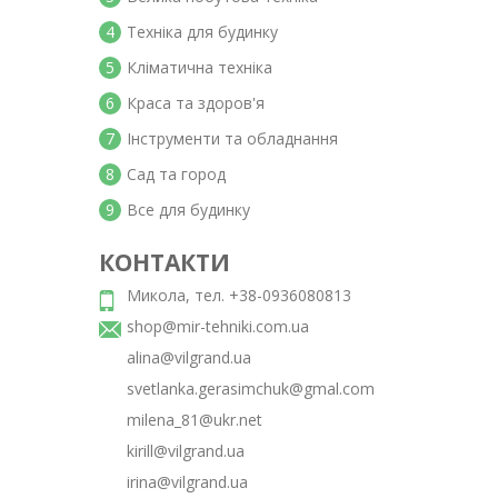
4
Техніка для будинку
5
Кліматична техніка
6
Краса та здоров'я
7
Інструменти та обладнання
8
Сад та город
9
Все для будинку
КОНТАКТИ
Микола, тел. +38-0936080813
shop@mir-tehniki.com.ua
alina@vilgrand.ua
svetlanka.gerasimchuk@gmal.com
milena_81@ukr.net
kirill@vilgrand.ua
irina@vilgrand.ua