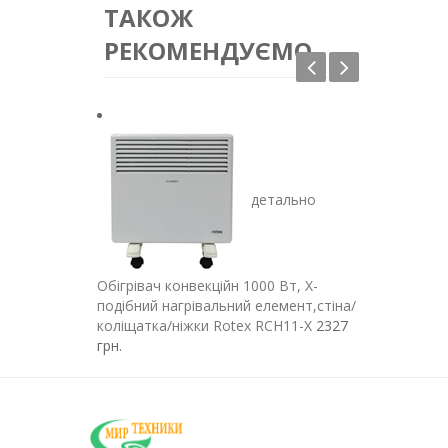
ТАКОЖ
РЕКОМЕНДУЄМО
детально
Обігрівач конвекційн 1000 Вт, X-
Обігрівач к
подібний нагрівальний елемент,стіна/
напольный (
коліщатка/ніжки Rotex RCH11-X
2327
терморегул
грн.
3421 грн.