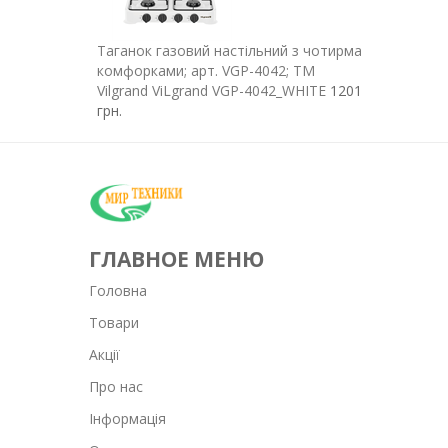
Таганок газовий настільний з чотирма
Таганок газ
комфорками; арт. VGP-4042; ТМ
комфорка O
Vilgrand ViLgrand VGP-4042_WHITE
1201
838 грн.
грн.
ГЛАВНОЕ МЕНЮ
Головна
Товари
Акції
Про нас
Інформація