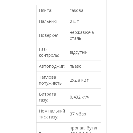
Плита:
газова
Пальникі:
2 шт
нержавіюча
Поверхня:
сталь
Газ-
відсутній
контроль:
Автоподжиг:
пьезо
Теплова
2х2,8 кВт
потужність:
Витрата
0,432 кг/ч
газу:
Номінальний
37 мбар
тиск газу:
пропан, бутан