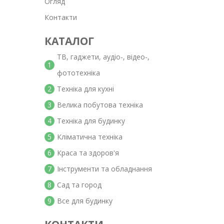
Огляд
Контакти
КАТАЛОГ
ТВ, гаджети, аудіо-, відео-,
1
фототехніка
2
Техніка для кухні
3
Велика побутова техніка
4
Техніка для будинку
5
Кліматична техніка
6
Краса та здоров'я
7
Інструменти та обладнання
8
Сад та город
9
Все для будинку