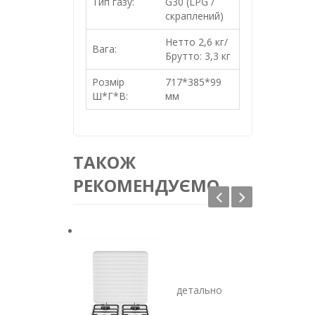
Тип газу:
G30 (LPG /
скраплений)
Нетто 2,6 кг/
Вага:
Брутто: 3,3 кг
Розмір
717*385*99
Ш*Г*В:
мм
ТАКОЖ
РЕКОМЕНДУЄМО
детально