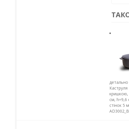
ТАК
детально
Каструля 
кришкою, 
см, h=9,6
стінок 5
АD3002_В