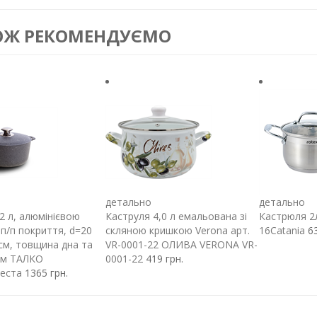
ОЖ РЕКОМЕНДУЄМО
детально
детально
2 л, алюмінієвою
Каструля 4,0 л емальована зі
Кастрюля 2
п/п покриття, d=20
скляною кришкою Verona арт.
16Catania
6
 см, товщина дна та
VR-0001-22 ОЛИВА VERONA VR-
 мм ТАЛКО
0001-22
419 грн.
еста
1365 грн.