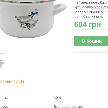
Найменування:
Каст
арт. VR-0002-22 ГУС
Модель:
VR-0002-22
Виробник:
VERONA
604 грн
В Кошик
КТЕРИСТИКИ
ість:
4.0 л
ріал:
Емальована сталь