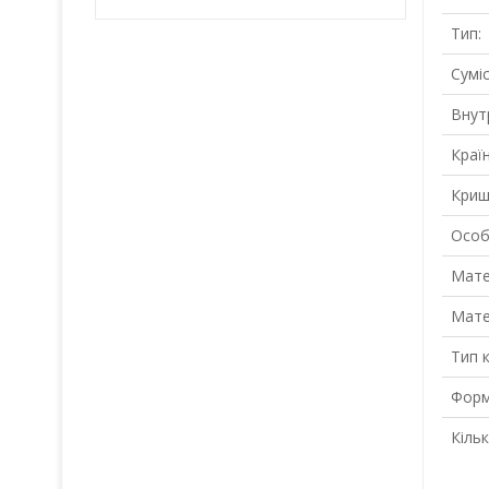
Тип:
Сумі
Внут
Краї
Криш
Особ
Мате
Мате
Тип 
Форм
Кільк