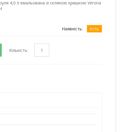
руля 4,0 л емальована зі скляною кришкою Verona
И
Наявність:
есть
Кількість: