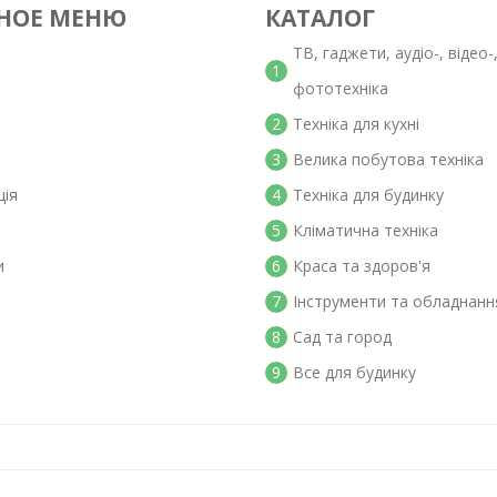
НОЕ МЕНЮ
КАТАЛОГ
ТВ, гаджети, аудіо-, відео-
1
фототехніка
2
Техніка для кухні
3
Велика побутова техніка
ція
4
Техніка для будинку
5
Кліматична техніка
и
6
Краса та здоров'я
7
Інструменти та обладнанн
8
Сад та город
9
Все для будинку