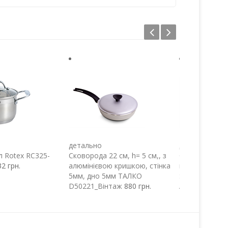
детально
детально
л Rotex RC325-
Сковорода 22 см, h= 5 см,, з
Сковорода 22 
32 грн.
алюмінієвою кришкою, стінка
покриття, скл
5мм, дно 5мм ТАЛКО
Soft-touch Т
D50221_Вінтаж
880 грн.
АD50223_Вес