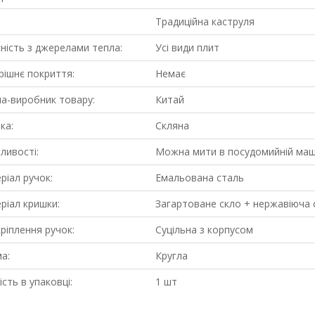
Традиційна каструля
сність з джерелами тепла:
Усі види плит
рішнє покриття:
Немає
на-виробник товару:
Китай
ка:
Скляна
ливості:
Можна мити в посудомийній маши
ріал ручок:
Емальована сталь
ріал кришки:
Загартоване скло + нержавіюча 
кріплення ручок:
Суцільна з корпусом
а:
Кругла
ість в упаковці:
1 шт