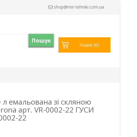
shop@
mir-tehniki.com.ua
Пошук
Кошик (
0
)
0 л емальована зі скляною
rona арт. VR-0002-22 ГУСИ
0002-22