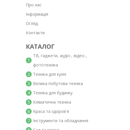
Про нас
Інформація
Огляд
Контакти
КАТАЛОГ
ТВ, гаджети, аудіо-, відео-,
1
фототехніка
2
Техніка для кухні
3
Велика побутова техніка
4
Техніка для будинку
5
Кліматична техніка
6
Краса та здоров'я
7
Інструменти та обладнання
8
Сад та город